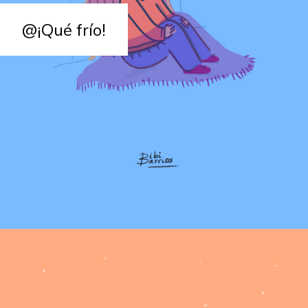
@¡Qué frío!