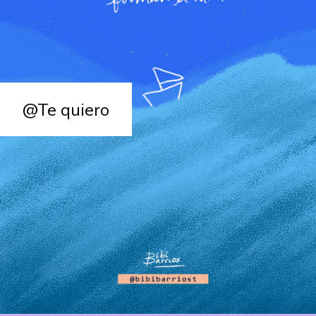
@Te quiero