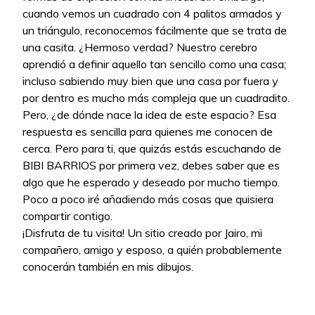
cuando vemos un cuadrado con 4 palitos armados y
un triángulo, reconocemos fácilmente que se trata de
una casita. ¿Hermoso verdad? Nuestro cerebro
aprendió a definir aquello tan sencillo como una casa;
incluso sabiendo muy bien que una casa por fuera y
por dentro es mucho más compleja que un cuadradito.
Pero, ¿de dónde nace la idea de este espacio? Esa
respuesta es sencilla para quienes me conocen de
cerca. Pero para ti, que quizás estás escuchando de
BIBI BARRIOS por primera vez, debes saber que es
algo que he esperado y deseado por mucho tiempo.
Poco a poco iré añadiendo más cosas que quisiera
compartir contigo.
¡Disfruta de tu visita! Un sitio creado por Jairo, mi
compañero, amigo y esposo, a quién probablemente
conocerán también en mis dibujos.