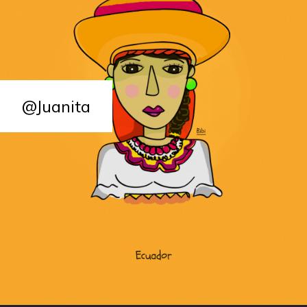
@Juanita