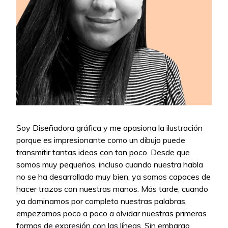
Soy Diseñadora gráfica y me apasiona la ilustración
porque es impresionante como un dibujo puede
transmitir tantas ideas con tan poco. Desde que
somos muy pequeños, incluso cuando nuestra habla
no se ha desarrollado muy bien, ya somos capaces de
hacer trazos con nuestras manos. Más tarde, cuando
ya dominamos por completo nuestras palabras,
empezamos poco a poco a olvidar nuestras primeras
formas de expresión con las líneas. Sin embargo,