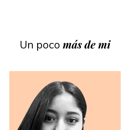
más de mi
Un poco