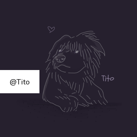
@Tito