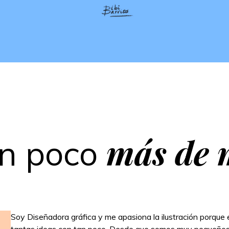
más de 
n poco
Soy Diseñadora gráfica y me apasiona la ilustración porque 
tantas ideas con tan poco. Desde que somos muy pequeños, 