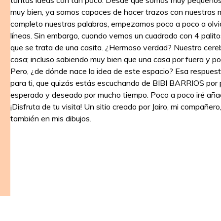
muy bien, ya somos capaces de hacer trazos con nuestras
completo nuestras palabras, empezamos poco a poco a olvid
líneas. Sin embargo, cuando vemos un cuadrado con 4 palit
que se trata de una casita. ¿Hermoso verdad? Nuestro cerebr
casa; incluso sabiendo muy bien que una casa por fuera y p
Pero, ¿de dónde nace la idea de este espacio? Esa respuest
para ti, que quizás estás escuchando de BIBI BARRIOS por 
esperado y deseado por mucho tiempo. Poco a poco iré añad
¡Disfruta de tu visita! Un sitio creado por Jairo, mi compañ
también en mis dibujos.