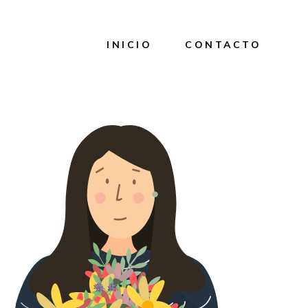
INICIO
CONTACTO