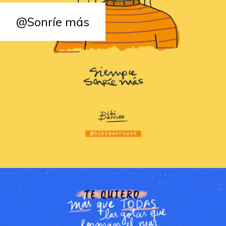
@Sonríe más