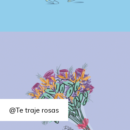
@Te traje rosas