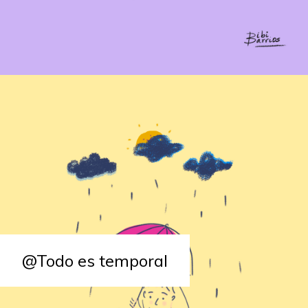
@Todo es temporal