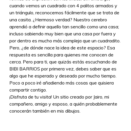
cuando vemos un cuadrado con 4 palitos armados y
un triángulo, reconocemos fácilmente que se trata de
una casita. ¿Hermoso verdad? Nuestro cerebro
aprendió a definir aquello tan sencillo como una casa;
incluso sabiendo muy bien que una casa por fuera y
por dentro es mucho más compleja que un cuadradito.
Pero, ¿de dónde nace la idea de este espacio? Esa
respuesta es sencilla para quienes me conocen de
cerca. Pero para ti, que quizás estás escuchando de
BIBI BARRIOS por primera vez, debes saber que es
algo que he esperado y deseado por mucho tiempo.
Poco a poco iré añadiendo más cosas que quisiera
compartir contigo.
¡Disfruta de tu visita! Un sitio creado por Jairo, mi
compañero, amigo y esposo, a quién probablemente
conocerán también en mis dibujos.