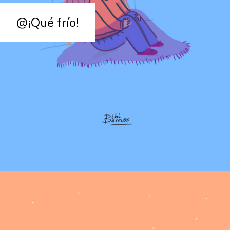
@¡Qué frío!