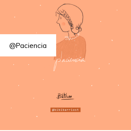
@Paciencia