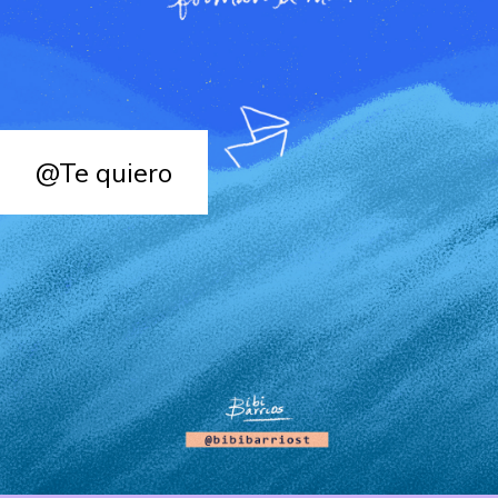
@Te quiero