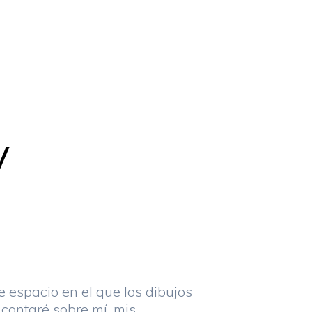
y
e espacio en el que los dibujos
 contaré sobre mí, mis