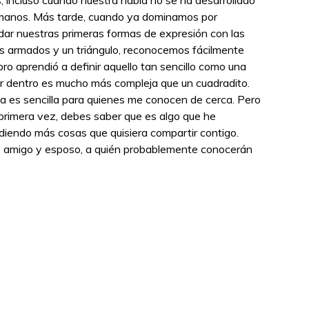
 manos. Más tarde, cuando ya dominamos por
ar nuestras primeras formas de expresión con las
os armados y un triángulo, reconocemos fácilmente
o aprendió a definir aquello tan sencillo como una
or dentro es mucho más compleja que un cuadradito.
a es sencilla para quienes me conocen de cerca. Pero
primera vez, debes saber que es algo que he
iendo más cosas que quisiera compartir contigo.
ero, amigo y esposo, a quién probablemente conocerán