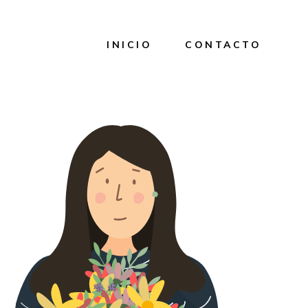
INICIO
CONTACTO