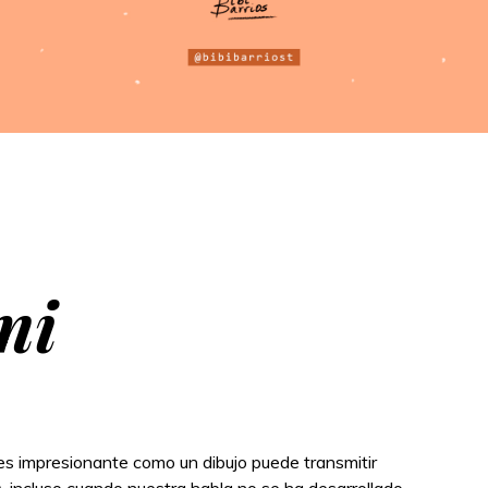
mi
es impresionante como un dibujo puede transmitir
incluso cuando nuestra habla no se ha desarrollado