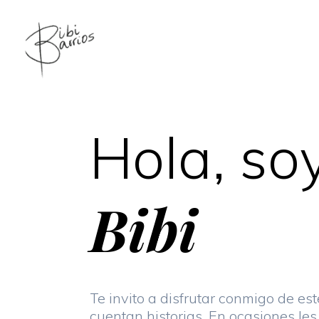
Hola, so
Bibi
Te invito a disfrutar conmigo de est
cuentan historias. En ocasiones les