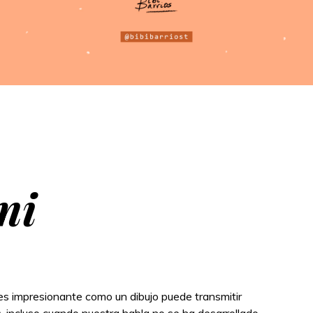
mi
es impresionante como un dibujo puede transmitir
incluso cuando nuestra habla no se ha desarrollado