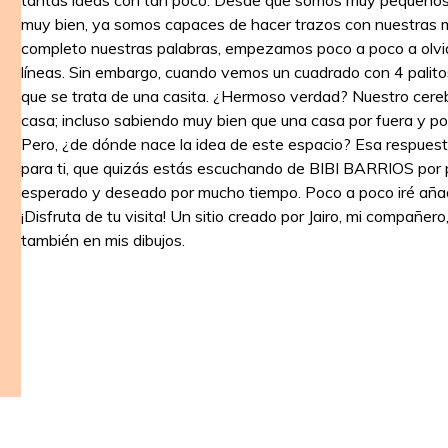
muy bien, ya somos capaces de hacer trazos con nuestras
completo nuestras palabras, empezamos poco a poco a olvid
líneas. Sin embargo, cuando vemos un cuadrado con 4 palit
que se trata de una casita. ¿Hermoso verdad? Nuestro cerebr
casa; incluso sabiendo muy bien que una casa por fuera y p
Pero, ¿de dónde nace la idea de este espacio? Esa respuest
para ti, que quizás estás escuchando de BIBI BARRIOS por 
esperado y deseado por mucho tiempo. Poco a poco iré añad
¡Disfruta de tu visita! Un sitio creado por Jairo, mi compañ
también en mis dibujos.