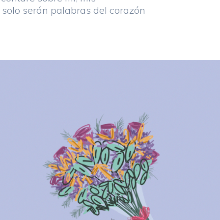
 solo serán palabras del corazón