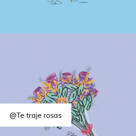
@Te traje rosas